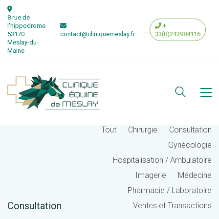
8 rue de
l'hippodrome
+
53170
contact@cliniquemeslay.fr
33(0)243984116
Meslay-du-
Maine
Tout
Chirurgie
Consultation
Gynécologie
Hospitalisation / Ambulatoire
Imagerie
Médecine
Pharmacie / Laboratoire
Consultation
Ventes et Transactions