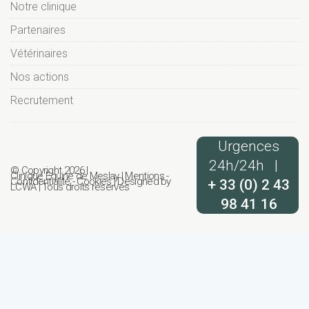
Notre clinique
Partenaires
Vétérinaires
Nos actions
Recrutement
Urgences
24h/24h |
© Copyright 2026 |
Clinique Equine de Meslay
|
Mentions
-
Confidentialité
-
Cookies
| Designed by
+ 33 (0) 2 43
LCWA
| Tous droits réservés
98 41 16